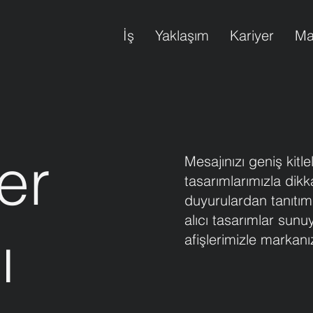
İş
Yaklaşım
Kariyer
Ma
er
Mesajınızı geniş kitlel
tasarımlarımızla dik
duyurulardan tanıtım
alıcı tasarımlar sunu
ı
afişlerimizle markanı